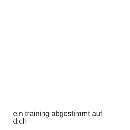
Regeneration und mentale
Stärke
fließen in seine Arbeit ein –
denn echte Ergebnisse entstehen
im Zusammenspiel.
ERSTGESPRÄCH BUCHEN
ein training abgestimmt auf
dich