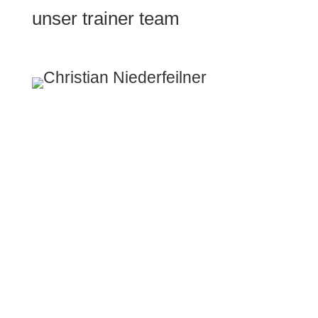
unser trainer team
christian niederfeilner
Schon mit 14 Jahren fand
Christian durch einen schweren
Sportunfall seinen Weg in den
Fitnessbereich. Unter der
Ausbildung von Physiotherapeut
entwickelte sich seine
Dario Karamatic
Begeisterung für den