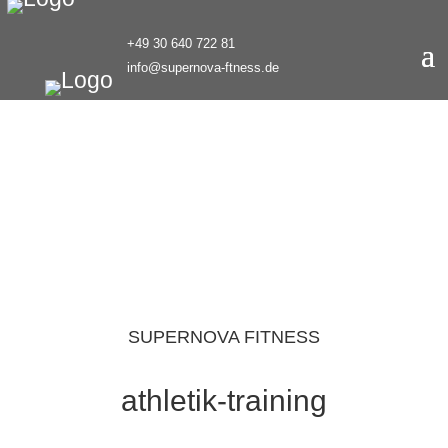
+49 30 640 722 81
info@supernova-ftness.de
SUPERNOVA FITNESS
athletik-training