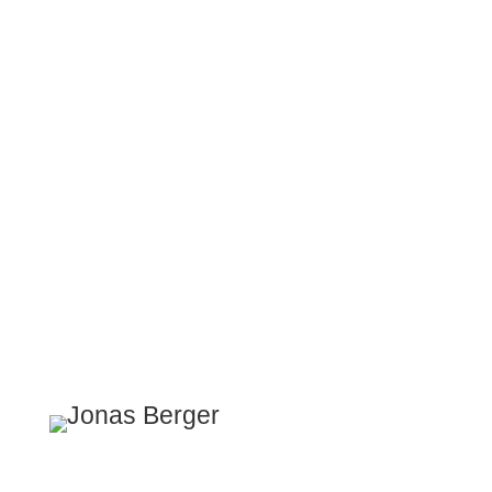
Überzeugung:
Menschen nicht
einfach zu trainieren, sondern
sie wirklich zu begleiten – mit
Kompetenz, Empathie und
echtem Interesse an ihrem
Fortschritt.
ERSTGESPRÄCH BUCHEN
jonas berger