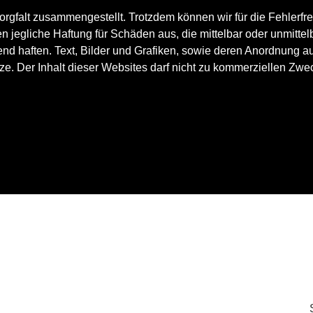
rgfalt zusammengestellt. Trotzdem können wir für die Fehlerfre
ßen jegliche Haftung für Schäden aus, die mittelbar oder unmitt
gend haften. Text, Bilder und Grafiken, sowie deren Anordnung 
. Der Inhalt dieser Websites darf nicht zu kommerziellen Zweck
Bucher Chaussee 9
13125 Berlin Karow (Bezirk Pankow)