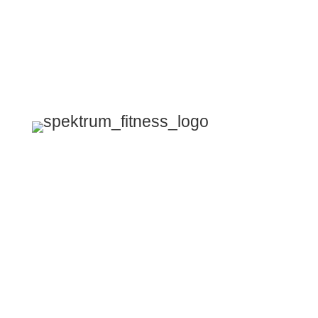
Bucher Chaussee 9
13125 Berlin Karow (Bezirk
Pankow)
+49 30 640 722 81